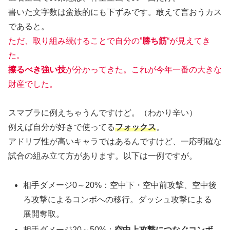
書いた文字数は蛮族的にも下ずみです。敢えて言おうカス
であると。
ただ、取り組み続けることで自分の”
勝ち筋
“が見えてき
た。
擦るべき強い技
が分かってきた。これが今年一番の大きな
財産でした。
スマブラに例えちゃうんですけど。（わかり辛い）
例えば自分が好きで使ってる
フォックス
。
アドリブ性が高いキャラではあるんですけど、一応明確な
試合の組み立て方があります。以下は一例ですが。
相手ダメージ0～20%：空中下・空中前攻撃、空中後
ろ攻撃によるコンボへの移行。ダッシュ攻撃による
展開奪取。
相手ダメージ20～50%：
空中上攻撃につなぐコンボ