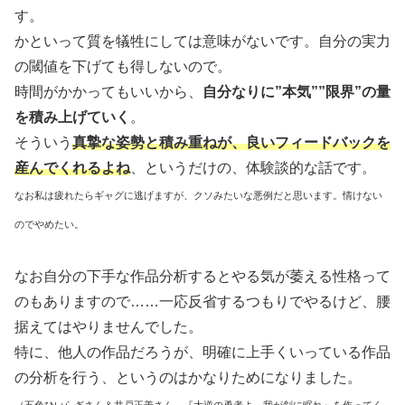
す。
かといって質を犠牲にしては意味がないです。自分の実力
の閾値を下げても得しないので。
時間がかかってもいいから、
自分なりに”本気””限界”の量
を積み上げていく
。
そういう
真摯な姿勢と積み重ねが、良いフィードバックを
産んでくれるよね
、というだけの、体験談的な話です。
なお私は疲れたらギャグに逃げますが、クソみたいな悪例だと思います。情けない
のでやめたい。
なお自分の下手な作品分析するとやる気が萎える性格って
のもありますので……一応反省するつもりでやるけど、腰
据えてはやりませんでした。
特に、他人の作品だろうが、明確に上手くいっている作品
の分析を行う、というのはかなりためになりました。
（五色ひいらぎさん＆井戸正善さん、『大逆の勇者よ、我が剣に眠れ』を作ってく