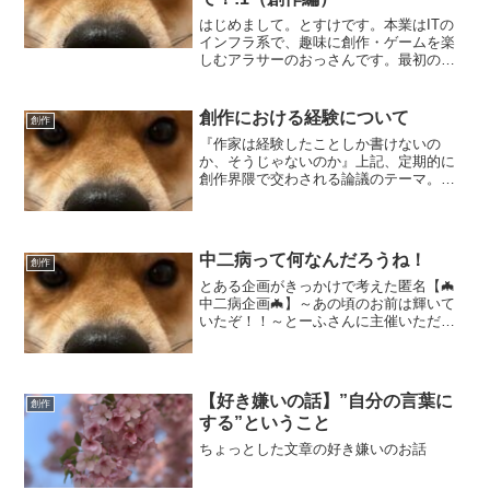
はじめまして。とすけです。本業はITの
インフラ系で、趣味に創作・ゲームを楽
しむアラサーのおっさんです。最初の活
動として、簡潔ですが、自分がブログで
誰になにを書いていきたいのかを複数記
事に分けてまとめていきたいなと思いま
創作における経験について
創作
す。まずは、創作（小説...
『作家は経験したことしか書けないの
か、そうじゃないのか』上記、定期的に
創作界隈で交わされる論議のテーマ。と
っかかりはいいくせに結論なんて出るこ
ともなく毎回霧中に消えていくという、
取扱注意ともいうべき議題かと思う。
中二病って何なんだろうね！
創作
とある企画がきっかけで考えた匿名【🦇
中二病企画🦇】～あの頃のお前は輝いて
いたぞ！！～とーふさんに主催いただい
た、上記、匿名の短編企画に参加しまし
た。各々が考える中二病について、前後
半1600文字ずつで表現せよ、という趣旨
です。私は実は言い出...
【好き嫌いの話】”自分の言葉に
創作
する”ということ
ちょっとした文章の好き嫌いのお話