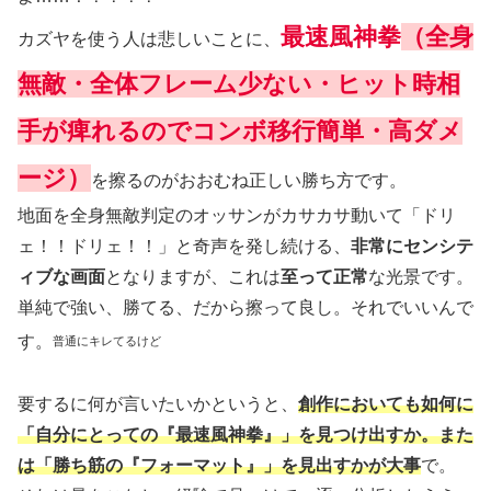
最速風神拳
（全身
カズヤを使う人は悲しいことに、
無敵・全体フレーム少ない・ヒット時相
手が痺れるのでコンボ移行簡単・高ダメ
ージ）
を擦るのがおおむね正しい勝ち方です。
地面を全身無敵判定のオッサンがカサカサ動いて「ドリ
ェ！！ドリェ！！」と奇声を発し続ける、
非常にセンシテ
ィブな画面
となりますが、これは
至って正常
な光景です。
単純で強い、勝てる、だから擦って良し。それでいいんで
す。
普通にキレてるけど
要するに何が言いたいかというと、
創作においても如何に
「自分にとっての『最速風神拳』」を見つけ出すか。また
は「勝ち筋の『フォーマット』」を見出すかが大事
で。