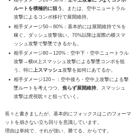
ルートを積極的に狙う
。または、空中ニュートラル
攻撃によるコンボ移行で展開維持。
相手ダメージ50～80%：基本的には展開維持で％を
稼ぐ。ダッシュ攻撃強い。70%以降は崖際の横スマ
ッシュ攻撃で撃墜できるかも。
相手ダメージ80～120%：空中下・空中ニュートラル
攻撃→横or上スマッシュ攻撃による撃墜コンボを狙
う。特に
上スマッシュ
攻撃を如何にあてるか。
相手ダメージ120～：空中後ろ・空中上攻撃による撃
墜ルートを考えつつ、
焦らず展開維持
。スマッシュ
攻撃は虎視眈々と狙っていく。
長々と書きましたが、基本的にフォックスはこのフォーマ
ットを崩さない立ち回りを意識しています。
理由は単純で、それが強い、勝てる、からです。