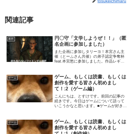
tosukeichimaru
関連記事
円〇守「文学しようぜ！！」（匿
創作
名企画に参加しました）
また企画に参加しタリーヨ！本宮さん主
催（とーふさん共催）の弟子認定争奪杯
feat.本宮愁に参加しました。作品レギュ
レーションは以下。『あなたの思う文学
を2000字以内で自由に表現してくださ
い』私の思う文学の形これについてはあ
ゲーム、もしくは読書、もしくは
ゲーム
まり迷わない。と...
創作を愛する皆さん初めまし
て！:2（ゲーム編）
こんにちは、とすけです。前回の記事の
続きです。今日はゲームについて語って
いこうかなと思います。■ゲームが好きな
方へ内容としては、とにかく自分がはま
っているゲームのプレイ日記を面白おか
しく書いていければと考えてます。この
ゲーム、もしくは読書、もしくは
ゲーム
ブログでゲームの話をす...
創作を愛する皆さん初めまし
て！:1（創作編）