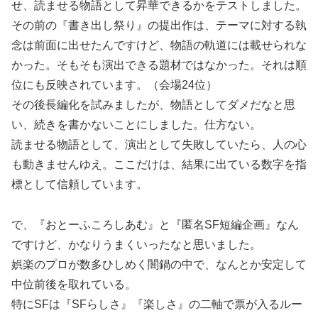
せ、読ませる物語として昇華できるかをテストしました。
その前の『書き出し祭り』の提出作は、テーマに対する執
念は前面に出せたんですけど、物語の軌道には載せられな
かった。そもそも演出できる題材ではなかった。それは順
位にも反映されています。（会場24位）
その後長編化を試みましたが、物語としてダメだなと思
い、続きを書かないことにしました。仕方ない。
読ませる物語として、演出として失敗していたら、人の心
も動きませんゆえ。ここだけは、結果に出ている数字を指
標として信頼しています。
で、『おとーふころしあむ』と『匿名SF短編企画』なん
ですけど、かなりうまくいったなと思いました。
娯楽のプロが数多ひしめく闇鍋の中で、なんとか安定して
中位前後を取れている。
特にSFは『SFらしさ』『楽しさ』の二軸で票が入るルー