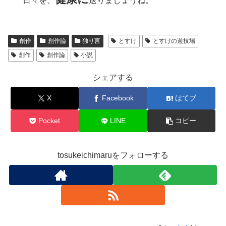
日々を、
送りましょうね。
創作
創作論
独り言
とすけ
とすけの遊技場
創作
創作論
小説
シェアする
X
Facebook
はてブ
Pocket
LINE
コピー
tosukeichimaruをフォローする