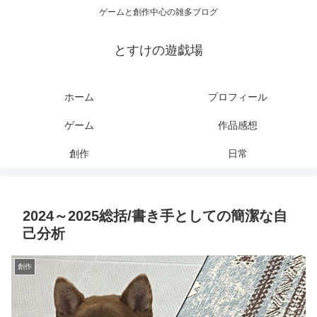
ゲームと創作中心の雑多ブログ
とすけの遊戯場
ホーム
プロフィール
ゲーム
作品感想
創作
日常
2024～2025総括/書き手としての簡潔な自
己分析
創作